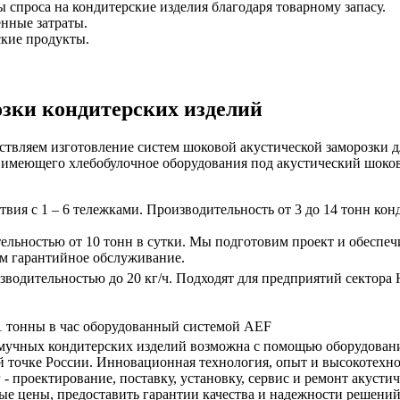
 спроса на кондитерские изделия благодаря товарному запасу.
нные затраты.
ские продукты.
.
озки кондитерских изделий
твляем изготовление систем шоковой акустической заморозки д
 имеющего хлебобулочное оборудования под акустический шоко
твия с 1 – 6 тележками. Производительность от 3 до 14 тонн ко
ьностью от 10 тонн в сутки. Мы подготовим проект и обеспечи
им гарантийное обслуживание.
зводительностью до 20 кг/ч. Подходят для предприятий сектора 
1 тонны в час оборудованный системой AEF
 мучных кондитерских изделий возможна с помощью оборудования
ой точке России. Инновационная технология, опыт и высокотехн
 - проектирование, поставку, установку, сервис и ремонт акус
ые цены, предоставить гарантии качества и надежности решений