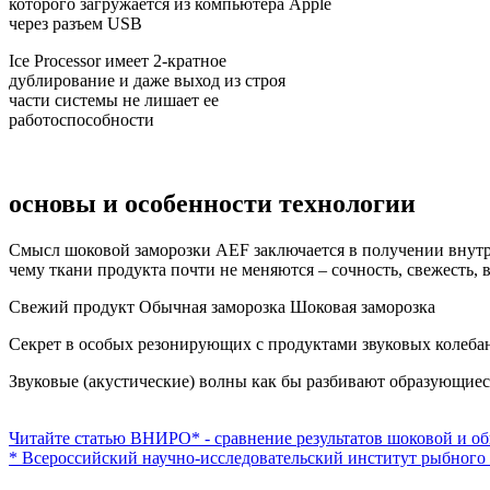
которого загружается из компьютера Apple
через разъем USB
Ice Processor имеет 2-кратное
дублирование и даже выход из строя
части системы не лишает ее
работоспособности
основы и особенности технологии
Смысл шоковой заморозки AEF ⁠заключается в получении внутр
чему ткани продукта почти не меняются – сочность, свежесть,
Свежий продукт
Обычная заморозка
Шоковая заморозка
Секрет в особых резонирующих с продуктами звуковых колебани
Звуковые (акустические) волны как бы разбивают образующиеся
Читайте статью ВНИРО* - сравнение результатов шоковой и о
* Всероссийский научно-исследовательский институт рыбного 