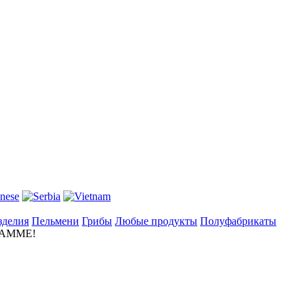
зделия
Пельмени
Грибы
Любые продукты
Полуфабрикаты
АММЕ!