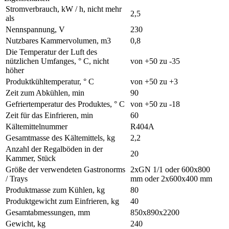
Stromverbrauch, kW / h, nicht mehr
2,5
als
Nennspannung, V
230
Nutzbares Kammervolumen, m3
0,8
Die Temperatur der Luft des
nützlichen Umfanges, ° С, nicht
von +50 zu -35
höher
Produktkühltemperatur, ° С
von +50 zu +3
Zeit zum Abkühlen, min
90
Gefriertemperatur des Produktes, ° С
von +50 zu -18
Zeit für das Einfrieren, min
60
Kältemittelnummer
R404A
Gesamtmasse des Kältemittels, kg
2,2
Anzahl der Regalböden in der
20
Kammer, Stück
Größe der verwendeten Gastronorms
2xGN 1/1 oder 600х800
/ Trays
mm oder 2х600х400 mm
Produktmasse zum Kühlen, kg
80
Produktgewicht zum Einfrieren, kg
40
Gesamtabmessungen, mm
850х890х2200
Gewicht, kg
240