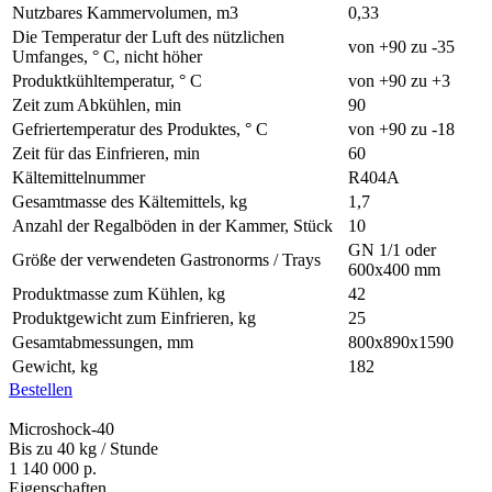
Nutzbares Kammervolumen, m3
0,33
Die Temperatur der Luft des nützlichen
von +90 zu -35
Umfanges, ° С, nicht höher
Produktkühltemperatur, ° С
von +90 zu +3
Zeit zum Abkühlen, min
90
Gefriertemperatur des Produktes, ° С
von +90 zu -18
Zeit für das Einfrieren, min
60
Kältemittelnummer
R404A
Gesamtmasse des Kältemittels, kg
1,7
Anzahl der Regalböden in der Kammer, Stück
10
GN 1/1 oder
Größe der verwendeten Gastronorms / Trays
600х400 mm
Produktmasse zum Kühlen, kg
42
Produktgewicht zum Einfrieren, kg
25
Gesamtabmessungen, mm
800х890х1590
Gewicht, kg
182
Bestellen
Microshock-40
Bis zu 40 kg / Stunde
1 140 000 р.
Eigenschaften