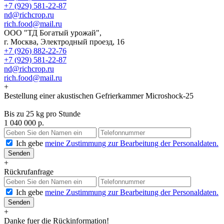
+7 (929) 581-22-87
nd@richcrop.ru
rich.food@mail.ru
ООО "ТД Богатый урожай",
г. Москва, Электродный проезд, 16
+7 (926) 882-22-76
+7 (929) 581-22-87
nd@richcrop.ru
rich.food@mail.ru
+
Bestellung einer akustischen Gefrierkammer Microshock-25
Bis zu 25 kg pro Stunde
1 040 000 р.
Ich gebe
meine Zustimmung zur Bearbeitung der Personaldaten.
Senden
+
Rückrufanfrage
Ich gebe
meine Zustimmung zur Bearbeitung der Personaldaten.
Senden
+
Danke fuer die Rückinformation!