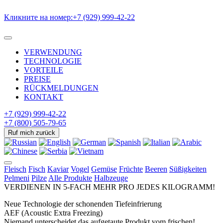
Кликните на номер:
+7 (929) 999-42-22
VERWENDUNG
TECHNOLOGIE
VORTEILE
PREISE
RÜCKMELDUNGEN
KONTAKT
+7 (929) 999-42-22
+7 (800) 505-79-65
Ruf mich zurück
Fleisch
Fisch
Kaviar
Vogel
Gemüse
Früchte
Beeren
Süßigkeiten
Pelmeni
Pilze
Alle Produkte
Halbzeuge
VERDIENEN
IN 5-FACH MEHR
PRO
JEDES KILOGRAMM!
Neue Technologie der schonenden Tiefeinfrierung
AEF (Acoustic Extra Freezing)
Niemand unterscheidet das aufgetaute Produkt vom frischen!