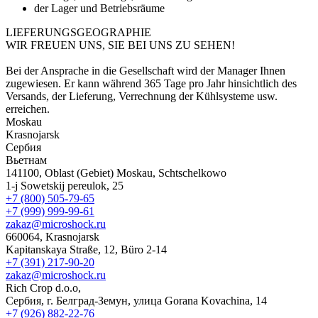
der Lager und Betriebsräume
LIEFERUNGSGEOGRAPHIE
WIR FREUEN UNS, SIE BEI UNS ZU SEHEN!
Bei der Ansprache in die Gesellschaft wird der Manager Ihnen
zugewiesen. Er kann während 365 Tage pro Jahr hinsichtlich des
Versands, der Lieferung, Verrechnung der Kühlsysteme usw.
erreichen.
Moskau
Krasnojarsk
Сербия
Вьетнам
141100, Oblast (Gebiet) Moskau, Schtschelkowo
1-j Sowetskij pereulok, 25
+7 (800) 505-79-65
+7 (999) 999-99-61
zakaz@microshock.ru
660064, Krasnojarsk
Kapitanskaya Straße, 12, Büro 2-14
+7 (391) 217-90-20
zakaz@microshock.ru
Rich Crop d.o.o,
Сербия, г. Белград-Земун, улица Gorana Kovachina, 14
+7 (926) 882-22-76