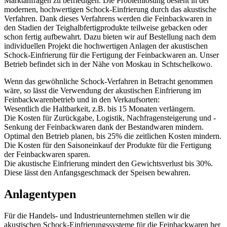
Marktanfragen zu befriedigen. Die Problemlösung besteht in der
modernen, hochwertigen Schock-Einfrierung durch das akustische
Verfahren. Dank dieses Verfahrens werden die Feinbackwaren in
den Stadien der Teighalbfertigprodukte teilweise gebacken oder
schon fertig aufbewahrt. Dazu bieten wir auf Bestellung nach dem
individuellen Projekt die hochwertigen Anlagen der akustischen
Schock-Einfrierung für die Fertigung der Feinbackwaren an. Unser
Betrieb befindet sich in der Nähe von Moskau in Schtschelkowo.
Wenn das gewöhnliche Schock-Verfahren in Betracht genommen
wäre, so lässt die Verwendung der akustischen Einfrierung im
Feinbackwarenbetrieb und in den Verkaufsorten:
Wesentlich die Haltbarkeit, z.B. bis 15 Monaten verlängern.
Die Kosten für Zurückgabe, Logistik, Nachfragensteigerung und -
Senkung der Feinbackwaren dank der Bestandwaren mindern.
Optimal den Betrieb planen, bis 25% die zeitlichen Kosten mindern.
Die Kosten für den Saisoneinkauf der Produkte für die Fertigung
der Feinbackwaren sparen.
Die akustische Einfrierung mindert den Gewichtsverlust bis 30%.
Diese lässt den Anfangsgeschmack der Speisen bewahren.
Anlagentypen
Für die Handels- und Industrieunternehmen stellen wir die
akustischen Schock-Einfrierungssysteme für die Feinbackwaren her