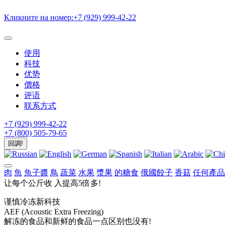
Кликните на номер:
+7 (929) 999-42-22
使用
科技
优势
價格
评语
联系方式
+7 (929) 999-42-22
+7 (800) 505-79-65
回調!
肉
魚
魚子醬
鳥
蔬菜
水果
漿果
的糖食
俄國餃子
香菇
任何產品
让每个公斤收
入提高5倍多!
谨慎冷冻新科技
AEF (Acoustic Extra Freezing)
解冻的食品和新鲜的食品一点区别也没有!