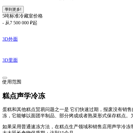
學到更多!
5吨标准冷藏室价格
-
从7 500 000
₽起
3D
外面
3D
里面
使用范围
糕点声学冷冻
蛋糕和其他糕点贸易问题之一是 它们快速过期，报废没有销
冻，它能够以面团半制品、部分烤成或者熟菜形式保存糕点。
如果采用普通速冻方法，在糕点生产领域和销售店用声学冷冻
大大延长食物保质期：达到15个月。