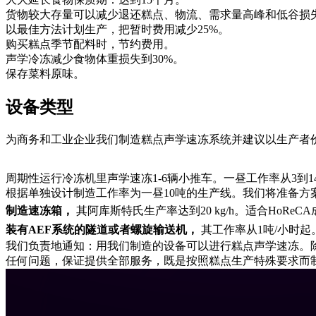
货物较大存量可以减少退还糕点、物流、需求量高峰和低谷损
以最佳方法计划生产，把暂时费用减少25%。
购买糕点季节配料时，节约费用。
声学冷冻减少食物体重损失到30%。
保存菜料原味。
设备类型
为商务和工业企业我们制造糕点声学速冻系统并建议以生产者
周期性运行冷冻机里声学速冻1-6辆小推车。一昼工作率从3到
根据单独设计制造工作率为一昼10吨的生产线。我们将准备
制造速冻箱，
其阿库斯特氏生产率达到20 kg/h。适合HoR
装有AEF系统的隧道或者螺旋输送机，
其工作率从1吨/小时起
我们负责地通知：用我们制造的设备可以进行糕点声学速冻。
任何问题，保证提供全部服务，既是按照糕点生产特殊要求而