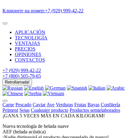
Кликните на номер:
+7 (929) 999-42-22
APLICACIÓN
TECNOLOGÍA
VENTAJAS
PRECIOS
OPINIONES
CONTACTOS
+7 (929) 999-42-22
+7 (800) 505-79-65
Retrollamada!
Carne
Pescado
Caviar
Ave
Verduras
Frutas
Bayas
Confitería
Pelmeni
Setas
Cualquier producto
Productos semielaborados
¡GANA
5 VECES MÁS
EN
CADA KILOGRAM!
Nueva tecnología de helada suave
AEF (helada acústica)
¡Nadie distinguirá el producto descongelado de nuevo!