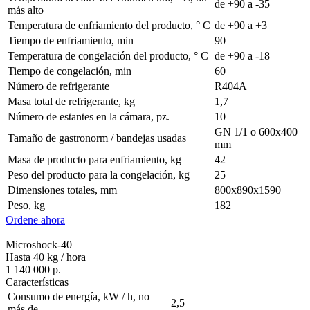
de +90 a -35
más alto
Temperatura de enfriamiento del producto, ° С
de +90 a +3
Tiempo de enfriamiento, min
90
Temperatura de congelación del producto, ° С
de +90 a -18
Tiempo de congelación, min
60
Número de refrigerante
R404A
Masa total de refrigerante, kg
1,7
Número de estantes en la cámara, pz.
10
GN 1/1 o 600х400
Tamaño de gastronorm / bandejas usadas
mm
Masa de producto para enfriamiento, kg
42
Peso del producto para la congelación, kg
25
Dimensiones totales, mm
800х890х1590
Peso, kg
182
Ordene ahora
Microshock-40
Hasta 40 kg / hora
1 140 000 р.
Características
Consumo de energía, kW / h, no
2,5
más de