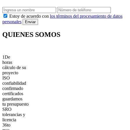
Estoy de acuerdo con
los términos del procesamiento de datos
personales
Enviar
QUIENES SOMOS
1
De
horas
cálculo de su
proyecto
ISO
confiabilidad
confirmado
certificados
guardamos
tu presupuesto
SRO
tolerancias y
licencia
36
to