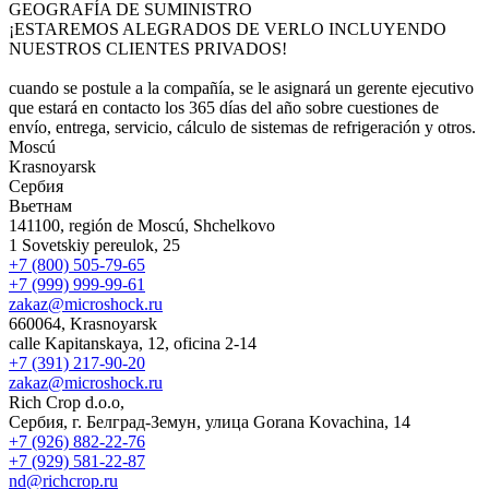
GEOGRAFÍA DE SUMINISTRO
¡ESTAREMOS ALEGRADOS DE VERLO INCLUYENDO
NUESTROS CLIENTES PRIVADOS!
cuando se postule a la compañía, se le asignará un gerente ejecutivo
que estará en contacto los 365 días del año sobre cuestiones de
envío, entrega, servicio, cálculo de sistemas de refrigeración y otros.
Moscú
Krasnoyarsk
Сербия
Вьетнам
141100, región de Moscú, Shchelkovo
1 Sovetskiy pereulok, 25
+7 (800) 505-79-65
+7 (999) 999-99-61
zakaz@microshock.ru
660064, Krasnoyarsk
calle Kapitanskaya, 12, oficina 2-14
+7 (391) 217-90-20
zakaz@microshock.ru
Rich Crop d.o.o,
Сербия, г. Белград-Земун, улица Gorana Kovachina, 14
+7 (926) 882-22-76
+7 (929) 581-22-87
nd@richcrop.ru