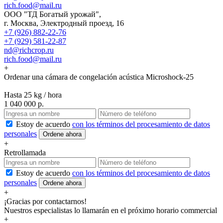
rich.food@mail.ru
ООО "ТД Богатый урожай",
г. Москва, Электродный проезд, 16
+7 (926) 882-22-76
+7 (929) 581-22-87
nd@richcrop.ru
rich.food@mail.ru
+
Ordenar una cámara de congelación acústica Microshock-25
Hasta 25 kg / hora
1 040 000 р.
Estoy de acuerdo
con los términos del procesamiento de datos
personales
Ordene ahora
+
Retrollamada
Estoy de acuerdo
con los términos del procesamiento de datos
personales
Ordene ahora
+
¡Gracias por contactarnos!
Nuestros especialistas lo llamarán en el próximo horario commercial
+