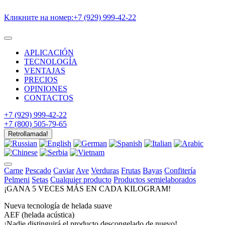
Кликните на номер:
+7 (929) 999-42-22
APLICACIÓN
TECNOLOGÍA
VENTAJAS
PRECIOS
OPINIONES
CONTACTOS
+7 (929) 999-42-22
+7 (800) 505-79-65
Retrollamada!
Carne
Pescado
Caviar
Ave
Verduras
Frutas
Bayas
Confitería
Pelmeni
Setas
Cualquier producto
Productos semielaborados
¡GANA
5 VECES MÁS
EN
CADA KILOGRAM!
Nueva tecnología de helada suave
AEF (helada acústica)
¡Nadie distinguirá el producto descongelado de nuevo!