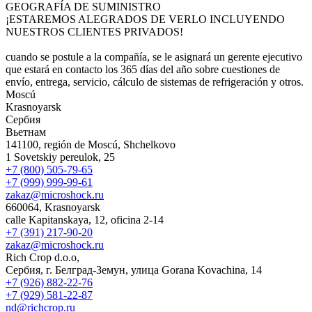
GEOGRAFÍA DE SUMINISTRO
¡ESTAREMOS ALEGRADOS DE VERLO INCLUYENDO
NUESTROS CLIENTES PRIVADOS!
cuando se postule a la compañía, se le asignará un gerente ejecutivo
que estará en contacto los 365 días del año sobre cuestiones de
envío, entrega, servicio, cálculo de sistemas de refrigeración y otros.
Moscú
Krasnoyarsk
Сербия
Вьетнам
141100, región de Moscú, Shchelkovo
1 Sovetskiy pereulok, 25
+7 (800) 505-79-65
+7 (999) 999-99-61
zakaz@microshock.ru
660064, Krasnoyarsk
calle Kapitanskaya, 12, oficina 2-14
+7 (391) 217-90-20
zakaz@microshock.ru
Rich Crop d.o.o,
Сербия, г. Белград-Земун, улица Gorana Kovachina, 14
+7 (926) 882-22-76
+7 (929) 581-22-87
nd@richcrop.ru