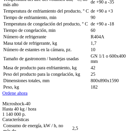
de +90 a -35
más alto
Temperatura de enfriamiento del producto, ° С
de +90 a +3
Tiempo de enfriamiento, min
90
Temperatura de congelación del producto, ° С
de +90 a -18
Tiempo de congelación, min
60
Número de refrigerante
R404A
Masa total de refrigerante, kg
1,7
Número de estantes en la cámara, pz.
10
GN 1/1 o 600х400
Tamaño de gastronorm / bandejas usadas
mm
Masa de producto para enfriamiento, kg
42
Peso del producto para la congelación, kg
25
Dimensiones totales, mm
800х890х1590
Peso, kg
182
Ordene ahora
Microshock-40
Hasta 40 kg / hora
1 140 000 р.
Características
Consumo de energía, kW / h, no
2,5
más de