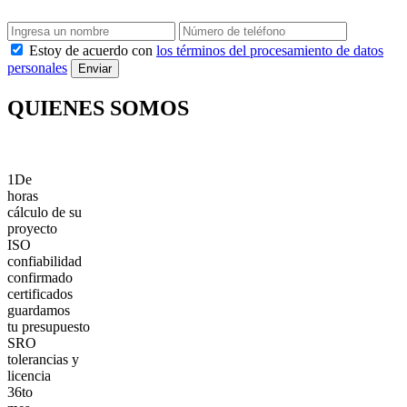
Estoy de acuerdo con
los términos del procesamiento de datos
personales
Enviar
QUIENES SOMOS
1
De
horas
cálculo de su
proyecto
ISO
confiabilidad
confirmado
certificados
guardamos
tu presupuesto
SRO
tolerancias y
licencia
36
to