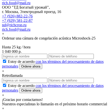
rich.food@mail.ru
ООО "ТД Богатый урожай",
г. Москва, Электродный проезд, 16
+7 (926) 882-22-76
+7 (929) 581-22-87
nd@richcrop.ru
rich.food@mail.ru
+
Ordenar una cámara de congelación acústica Microshock-25
Hasta 25 kg / hora
1 040 000 р.
Estoy de acuerdo
con los términos del procesamiento de datos
personales
Ordene ahora
+
Retrollamada
Estoy de acuerdo
con los términos del procesamiento de datos
personales
Ordene ahora
+
¡Gracias por contactarnos!
Nuestros especialistas lo llamarán en el próximo horario commercial
+