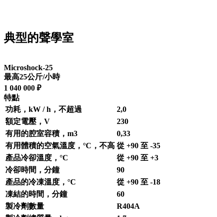
典型的聲學室
Microshock-25
最高25公斤/小時
1 040 000 ₽
特點
功耗，kW / h，不超過
2,0
額定電壓，V
230
有用的腔室容積，m3
0,33
有用體積的空氣溫度，°С，不高
從 +90 至 -35
產品冷卻溫度，°С
從 +90 至 +3
冷卻時間，分鐘
90
產品的冷凍溫度，°С
從 +90 至 -18
凍結的時間，分鐘
60
製冷劑數量
R404A