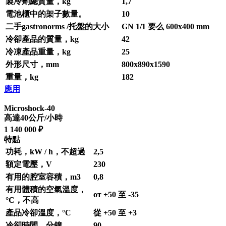
製冷劑總質量，kg
1,7
電池櫃中的架子數量。
10
二手gastronorms /托盤的大小
GN 1/1 要么 600х400 mm
冷卻產品的質量，kg
42
冷凍產品重量，kg
25
外形尺寸，mm
800х890х1590
重量，kg
182
應用
Microshock-40
高達40公斤/小時
1 140 000 ₽
特點
功耗，kW / h，不超過
2,5
額定電壓，V
230
有用的腔室容積，m3
0,8
有用體積的空氣溫度，
от +50 至 -35
°С，不高
產品冷卻溫度，°С
從 +50 至 +3
冷卻時間，分鐘
90