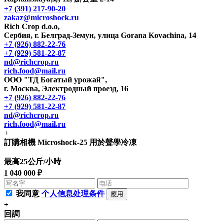
+7 (391) 217-90-20
zakaz@microshock.ru
Rich Crop d.o.o,
Сербия, г. Белград-Земун, улица Gorana Kovachina, 14
+7 (926) 882-22-76
+7 (929) 581-22-87
nd@richcrop.ru
rich.food@mail.ru
ООО "ТД Богатый урожай",
г. Москва, Электродный проезд, 16
+7 (926) 882-22-76
+7 (929) 581-22-87
nd@richcrop.ru
rich.food@mail.ru
+
訂購相機 Microshock-25 用於聲學冷凍
最高25公斤/小時
1 040 000 ₽
我同意
个人信息处理条件
應用
+
回調