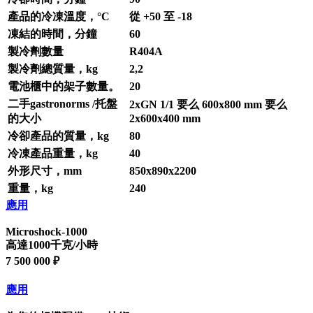
產品的冷凍溫度，°С
從 +50 至 -18
凍結的時間，分鐘
60
製冷劑數量
R404A
製冷劑總質量，kg
2,2
電池櫃中的架子數量。
20
二手gastronorms /托盤
2xGN 1/1 要么 600х800 mm 要么
的大小
2х600х400 mm
冷卻產品的質量，kg
80
冷凍產品重量，kg
40
外形尺寸，mm
850х890х2200
重量，kg
240
應用
Microshock-1000
高達1000千克/小時
7 500 000 ₽
應用