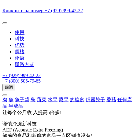
Кликните на номер:
+7 (929) 999-42-22
使用
科技
优势
價格
评语
联系方式
+7 (929) 999-42-22
+7 (800) 505-79-65
回調
肉
魚
魚子醬
鳥
蔬菜
水果
漿果
的糖食
俄國餃子
香菇
任何產
品
半成品
让每个公斤收
入提高5倍多!
谨慎冷冻新科技
AEF (Acoustic Extra Freezing)
解冻的食品和新鲜的食品一点区别也没有!