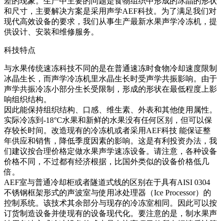
差的现象。生产中主要的问题是食物组织中形成的冰晶的形状
和尺寸，主要解决方案是采用声学AEF科技。为了满足我们对
现代高效设备的要求，我们从事生产最新水果声学冷冻机，提
供设计、安装和维修服务。
科技特点
与水果传统速冻科技不同的是在普通速冻时食物冷却速度限制
冰晶生长，而声学冷冻机里水晶生长时受声学共振影响。由于
声学共振冷冻小部分生长受限制，形成的形状在最低程度上影
响组织结构。
因此能保持组织结构、口感、维生素、外表和其他使用属性。
实际冷冻到-18°С水果和新鲜的水果没有任何区别，但可以保
存较长时间。改造现有的冷冻机或者采用AEF科技 能保证整
年供应和销售，降低季度因素的影响。这是有利投资办法，我
们建议按合理价格定做水果声学速冻设备。请注意，各种设备
价格不同，不过都有经济根据，比国外类似的设备价格低几
倍。
AEF室与普通冷却柜或者隧道式线的区别在于具有AISI 0304
不锈钢框架形式的声波室与使用冰处理器（Ice Processor）的
控制系统。该技术其余部分与现存的冷冻室相同。因此可以按
订货制造设备并使现有的设备现代化。要注意的是，制水果声