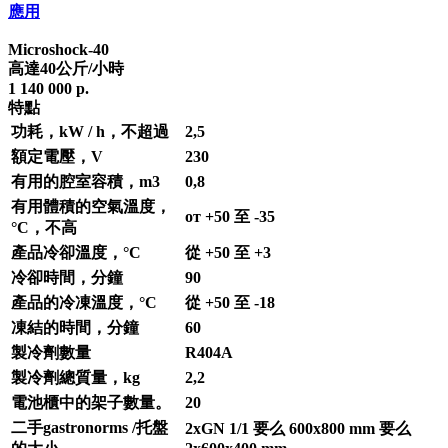
應用
Microshock-40
高達40公斤/小時
1 140 000 р.
特點
功耗，kW / h，不超過
2,5
額定電壓，V
230
有用的腔室容積，m3
0,8
有用體積的空氣溫度，
от +50 至 -35
°С，不高
產品冷卻溫度，°С
從 +50 至 +3
冷卻時間，分鐘
90
產品的冷凍溫度，°С
從 +50 至 -18
凍結的時間，分鐘
60
製冷劑數量
R404A
製冷劑總質量，kg
2,2
電池櫃中的架子數量。
20
二手gastronorms /托盤
2xGN 1/1 要么 600х800 mm 要么