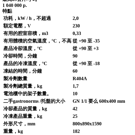
1 040 000 р.
特點
功耗，kW / h，不超過
2,0
額定電壓，V
230
有用的腔室容積，m3
0,33
有用體積的空氣溫度，°С，不高
從 +90 至 -35
產品冷卻溫度，°С
從 +90 至 +3
冷卻時間，分鐘
90
產品的冷凍溫度，°С
從 +90 至 -18
凍結的時間，分鐘
60
製冷劑數量
R404A
製冷劑總質量，kg
1,7
電池櫃中的架子數量。
10
二手gastronorms /托盤的大小
GN 1/1 要么 600х400 mm
冷卻產品的質量，kg
42
冷凍產品重量，kg
25
外形尺寸，mm
800х890х1590
重量，kg
182