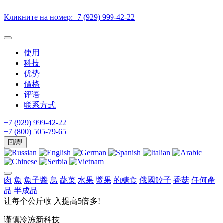
Кликните на номер:
+7 (929) 999-42-22
使用
科技
优势
價格
评语
联系方式
+7 (929) 999-42-22
+7 (800) 505-79-65
回調!
肉
魚
魚子醬
鳥
蔬菜
水果
漿果
的糖食
俄國餃子
香菇
任何產
品
半成品
让每个公斤收
入提高5倍多!
谨慎冷冻新科技