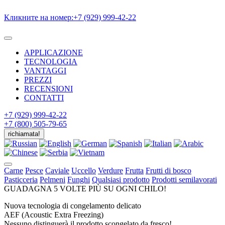
Кликните на номер:
+7 (929) 999-42-22
APPLICAZIONE
TECNOLOGIA
VANTAGGI
PREZZI
RECENSIONI
CONTATTI
+7 (929) 999-42-22
+7 (800) 505-79-65
richiamata!
Carne
Pesce
Caviale
Uccello
Verdure
Frutta
Frutti di bosco
Pasticceria
Pelmeni
Funghi
Qualsiasi prodotto
Prodotti semilavorati
GUADAGNA
5 VOLTE PIÙ
SU
OGNI CHILO!
Nuova tecnologia di congelamento delicato
AEF (Acoustic Extra Freezing)
Nessuno distinguerà il prodotto scongelato da fresco!