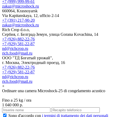
+7 (999) 999-99-61
zakaz@microshock.ru
660064, Krasnoyarsk
Via Kapitanskaya, 12, ufficio 2-14
+7 (391) 217-90-20
zakaz@microshock.ru
Rich Crop d.o.o,
Сербия, г. Белград-Земун, улица Gorana Kovachina, 14
+7 (926) 882-22-76
+7 (929) 581-22-87
nd@richcrop.ru
rich.food@mail.ru
ООО "ТД Богатый урожай",
г. Москва, Электродный проезд, 16
+7 (926) 882-22-76
+7 (929) 581-22-87
nd@richcrop.ru
rich.food@mail.ru
+
Ordinare una camera Microshock-25 di congelamento acustico
Fino a 25 kg / ora
1 040 000 р.
Sono d'accordo con
i termini di trattamento dei dati personali