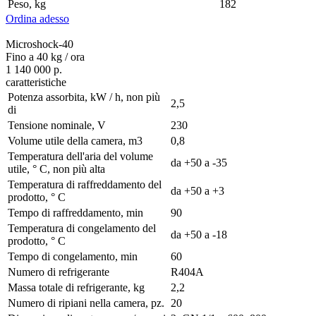
Peso, kg
182
Ordina adesso
Microshock-40
Fino a 40 kg / ora
1 140 000 р.
caratteristiche
Potenza assorbita, kW / h, non più
2,5
di
Tensione nominale, V
230
Volume utile della camera, m3
0,8
Temperatura dell'aria del volume
da +50 a -35
utile, ° С, non più alta
Temperatura di raffreddamento del
da +50 a +3
prodotto, ° С
Tempo di raffreddamento, min
90
Temperatura di congelamento del
da +50 a -18
prodotto, ° С
Tempo di congelamento, min
60
Numero di refrigerante
R404A
Massa totale di refrigerante, kg
2,2
Numero di ripiani nella camera, pz.
20