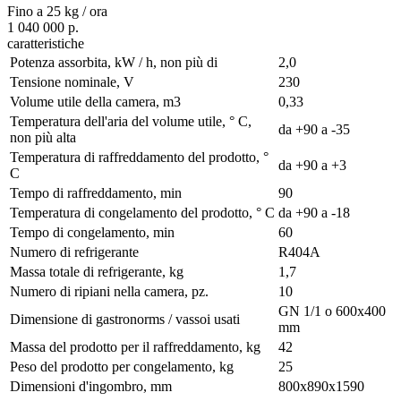
Fino a 25 kg / ora
1 040 000 р.
caratteristiche
Potenza assorbita, kW / h, non più di
2,0
Tensione nominale, V
230
Volume utile della camera, m3
0,33
Temperatura dell'aria del volume utile, ° С,
da +90 a -35
non più alta
Temperatura di raffreddamento del prodotto, °
da +90 a +3
С
Tempo di raffreddamento, min
90
Temperatura di congelamento del prodotto, ° С
da +90 a -18
Tempo di congelamento, min
60
Numero di refrigerante
R404A
Massa totale di refrigerante, kg
1,7
Numero di ripiani nella camera, pz.
10
GN 1/1 o 600х400
Dimensione di gastronorms / vassoi usati
mm
Massa del prodotto per il raffreddamento, kg
42
Peso del prodotto per congelamento, kg
25
Dimensioni d'ingombro, mm
800х890х1590