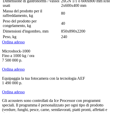
Dimensione di gastronorms / vassoi
2xGN 1/1 o 600х800 mm или
usati
2х600х400 mm
Massa del prodotto per il
80
raffreddamento, kg
Peso del prodotto per
40
congelamento, kg
Dimensioni d'ingombro, mm
850х890х2200
Peso, kg
240
Ordina adesso
Microshock-1000
Fino a 1000 kg / ora
7 500 000 р.
Ordina adesso
Equipaggia la tua fotocamera con la tecnologia AEF
1 490 000 р.
Ordina adesso
Gli acousters sono controllati da Ice Processor con programmi
speciali. Il programma è personalizzato per ogni tipo di prodotto
(verdure, funghi, pesce, carne, semilavorati, piatti pronti, affettati e