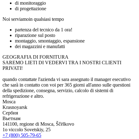
di monitoraggio
di progettazione
Noi serviamo
in qualsiasi tempo
partenza del tecnico da 1 ora!
riparazione sul posto
montaggio, smontaggio, espansione
dei magazzini e manufatti
GEOGRAFIA DI FORNITURA
SAREMO LIETI DI VEDERVI TRA I NOSTRI CLIENTI
PRIVATI!
quando contattate l'azienda vi sara assegnato il manager esecutivo
che sarà in contatto con voi per 365 giorni all'anno sulle questioni
della spedizione, consegna, servizio, calcolo di sistemi di
refrigerazione e altro.
Mosca
Krasnoyarsk
Сербия
Вьетнам
141100, regione di Mosca, Ščëlkovo
1o viccolo Sovetskiy, 25
+7 (800) 505-79-65