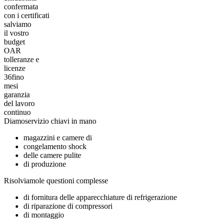
confermata
con i certificati
salviamo
il vostro
budget
OAR
tolleranze e
licenze
36
fino
mesi
garanzia
del lavoro
continuo
Diamo
servizio chiavi in mano
magazzini e camere di
congelamento shock
delle camere pulite
di produzione
Risolviamo
le questioni complesse
di fornitura delle apparecchiature di refrigerazione
di riparazione di compressori
di montaggio