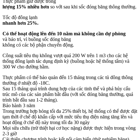
Thực phẩm giữ được trong
lượng 15% nhiều hơn
so với sau khi sốc đóng băng thông thường.
Tốc độ đông lạnh
nhanh hơn 25%.
Có thể hoạt động lên đến 10 năm mà không cần dự phòng
và bảo trì, vì buồng sốc đóng băng
không có các bộ phận chuyển động.
Công suất tiêu thụ không vượt quá 200 W trên 1 m3 cho các hệ
thống đông lạnh tác dụng định kỳ (buồng hoặc hệ thống tấm) và
300 W cho đường hầm.
Thực phẩm có thể bảo quản đến 15 tháng trong các tủ đông thông
thường ở nhiệt độ -18С.
Sau 15 tháng quá trình dung hợp của các tinh thể và phá hủy cấu
trúc mô của các sản phẩm bắt đầu (với sốc đóng băng thường, quá
trình bắt đầu sau 1-2 tháng).
Bảo hành 3 năm
Trong trường hợp hỏng tối đa 25% thiết bị, hệ thống có thể được đặt
tạm thời ở chế độ khẩn cấp với mức tiêu thụ điện năng tăng lên và
hoạt động ở chế độ này trong tối đa 30 ngày
Mọi sửa chữa (trừ thiệt hại cơ học nặng) được thực hiện trong vòng
2-3 giờ
Cải thiện chương trình hoặc kết nối cảm biến (thử nghiệm băng)