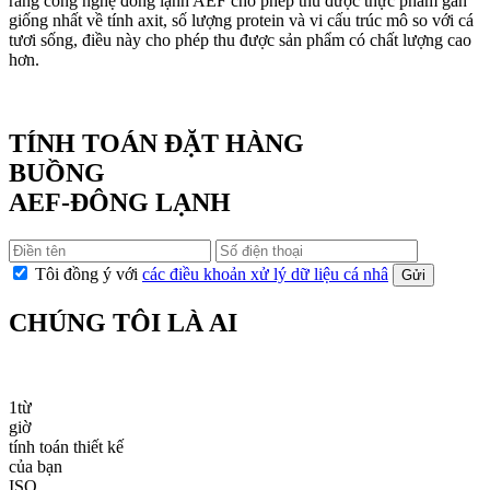
rằng công nghệ đông lạnh AEF cho phép thu được thực phẩm gần
giống nhất về tính axit, số lượng protein và vi cấu trúc mô so với cá
tươi sống, điều này cho phép thu được sản phẩm có chất lượng cao
hơn.
TÍNH TOÁN ĐẶT HÀNG
BUỒNG
AEF-ĐÔNG LẠNH
Tôi đồng ý với
các điều khoản xử lý dữ liệu cá nhâ
Gửi
CHÚNG TÔI LÀ AI
1
từ
giờ
tính toán thiết kế
của bạn
ISO