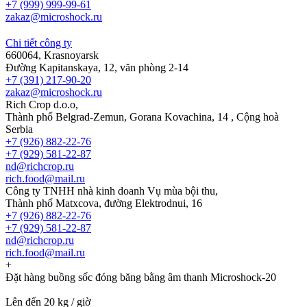
+7 (999) 999-99-61
zakaz@microshock.ru
Chi tiết công ty
660064, Krasnoyarsk
Đường Kapitanskaya, 12, văn phòng 2-14
+7 (391) 217-90-20
zakaz@microshock.ru
Rich Crop d.o.o,
Thành phố Belgrad-Zemun, Gorana Kovachina, 14 , Cộng hoà
Serbia
+7 (926) 882-22-76
+7 (929) 581-22-87
nd@richcrop.ru
rich.food@mail.ru
Công ty TNHH nhà kinh doanh Vụ mùa bội thu,
Thành phố Matxcova, đường Elektrodnui, 16
+7 (926) 882-22-76
+7 (929) 581-22-87
nd@richcrop.ru
rich.food@mail.ru
+
Đặt hàng buồng sốc đóng băng bằng âm thanh Microshock-20
Lên đến 20 kg / giờ