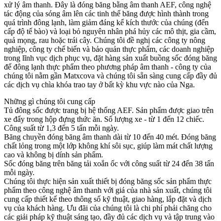
xử lý âm thanh. Đây là đóng băng bằng âm thanh AEF, công nghệ
tác động của sóng âm lên các tinh thể băng được hình thành trong
quá trình đông lạnh, làm giảm đáng kể kích thước của chúng (đến
cấp độ tế bào) và loại bỏ nguyên nhân phá hủy các mô thịt, gia cầm,
quả mọng, rau hoặc trái cây. Chúng tôi đề nghị các công ty nông
nghiệp, công ty chế biến và bảo quản thực phẩm, các doanh nghiệp
trong lĩnh vục dịch phục vụ, đặt hàng sản xuất buồng sốc đóng băng
để đông lạnh thực phẩm theo phương pháp âm thanh - công ty của
chúng tôi nằm gần Matxcova và chúng tôi sẵn sàng cung cấp đầy đủ
các dịch vụ chìa khóa trao tay ở bất kỳ khu vực nào của Nga.
Những gì chúng tôi cung cấp
Tủ đông sốc được trang bị hệ thống AEF. Sản phẩm được giao trên
xe đẩy trong hộp đựng thức ăn. Số lượng xe - từ 1 đến 12 chiếc.
Công suất từ 1,3 đến 5 tấn mỗi ngày.
Băng chuyền đóng băng âm thanh dài từ 10 đến 40 mét. Đóng băng
chất lỏng trong một lớp không khí sôi sục, giúp làm mát chất lượng
cao và không bị dính sản phẩm.
Sốc đóng băng trên băng tải xoắn ốc với công suất từ 24 đến 38 tấn
mỗi ngày.
Chúng tôi thực hiện sản xuất thiết bị đóng băng sốc sản phẩm thực
phẩm theo công nghệ âm thanh với giá của nhà sản xuất, chúng tôi
cung cấp thiết kế theo thông số kỹ thuật, giao hàng, lắp đặt và dịch
vụ của khách hàng. Ưu đãi của chúng tôi là chi phí phải chăng cho
các giải pháp kỹ thuật sáng tạo, đầy đủ các dịch vụ và tập trung vào