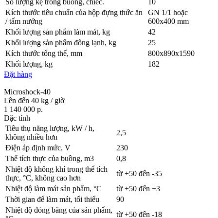
Số lượng kệ trong buồng, chiếc.
10
Kích thước tiêu chuẩn của hộp đựng thức ăn
GN 1/1 hoặc
/ tấm nướng
600х400 mm
Khối lượng sản phẩm làm mát, kg
42
Khối lượng sản phẩm đông lạnh, kg
25
Kích thước tổng thể, mm
800х890х1590
Khối lượng, kg
182
Đặt hàng
Microshock-40
Lên đến 40 kg / giờ
1 140 000 р.
Đặc tính
Tiêu thụ năng lượng, kW / h,
2,5
không nhiều hơn
Điện áp định mức, V
230
Thể tích thực của buồng, m3
0,8
Nhiệt độ không khí trong thể tích
từ +50 đến -35
thực, °С, không cao hơn
Nhiệt độ làm mát sản phẩm, °С
từ +50 đến +3
Thời gian để làm mát, tối thiểu
90
Nhiệt độ đóng băng của sản phẩm,
từ +50 đến -18