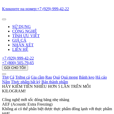
Кликните на номер:
+7 (929) 999-42-22
SỬ DỤNG
CÔNG NGHỆ
TÍNH ƯU VIỆT
GIÁ CẢ
NHẬN XÉT
LIÊN HỆ
+7 (929) 999-42-22
+7 (800) 505-79-65
GỌI CHO TÔI!
Thịt
Cá
Trứng cá
Gia cầm
Rau
Quả
Quả mọng
Bánh kẹo
Há cảo
Nấm
Thực phẩm bất kỳ
Bán thành phẩm
HÃY KIẾM TIỀN
NHIỀU HƠN 5 LẦN
TRÊN
MỖI
KILOGRAM!
Công nghệ mới sốc đóng băng nhẹ nhàng
AEF (Acoustic Extra Freezing)
Không ai có thể phân biệt được thực phẩm đông lạnh với thực phẩm
tươi!