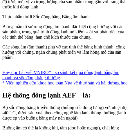
độ tươi, mùi vị và trọng lượng của sản phẩm càng gần với trạng thái
trước khi đông lạnh.
Thực phẩm tươi
Sốc đóng băng
Bằng âm thanh
Bí mật nằm ở sự rung động âm thanh đặc biệt cộng hưởng với các
sản phẩm, trong quá trình đông lạnh nó kiểm soát sự phát triển của
các tinh thể băng, hạn chế kích thước của chúng.
Các sóng âm (âm thanh) phá vỡ các tinh thể băng hình thành, cộng
hưởng với chúng, ngăn chúng phát triển và làm hỏng mô của sản
phẩm.
Hãy đọc bài viết VNIRO* - so sánh kết quả đông lạnh bằng âm
thành và sốc đóng băng thường
* Viện nghiên cứu khoa học toàn Nga về thuỷ sản và hải dương học
Hệ thống đông lạnh AEF – là:
Bộ sốc đóng băng truyền thống (buồng sốc đóng băng) với nhiệt độ
-40 ° C, được sản xuất theo công nghệ làm lạnh thông thường (lạnh
được ép vào buồng bằng máy nén ngoài).
Buồng âm có thể là không khí, tấm (dọc hoặc ngang), chất lỏng