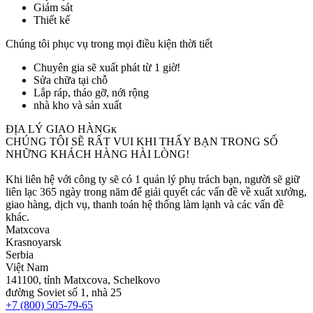
Giám sát
Thiết kế
Chúng tôi phục vụ
trong mọi điều kiện thời tiết
Chuyên gia sẽ xuất phát từ 1 giờ!
Sửa chữa tại chỗ
Lắp ráp, tháo gỡ, nới rộng
nhà kho và sản xuất
ĐỊA LÝ GIAO HÀNGк
CHÚNG TÔI SẼ RẤT VUI KHI THẤY BẠN TRONG SỐ
NHỮNG KHÁCH HÀNG HÀI LÒNG!
Khi liên hệ với công ty sẽ có 1 quản lý phụ trách bạn, người sẽ giữ
liên lạc 365 ngày trong năm để giải quyết các vấn đề về xuất xưởng,
giao hàng, dịch vụ, thanh toán hệ thống làm lạnh và các vấn đề
khác.
Matxcova
Krasnoyarsk
Serbia
Việt Nam
141100, tỉnh Matxcova, Schelkovo
đường Soviet số 1, nhà 25
+7 (800) 505-79-65