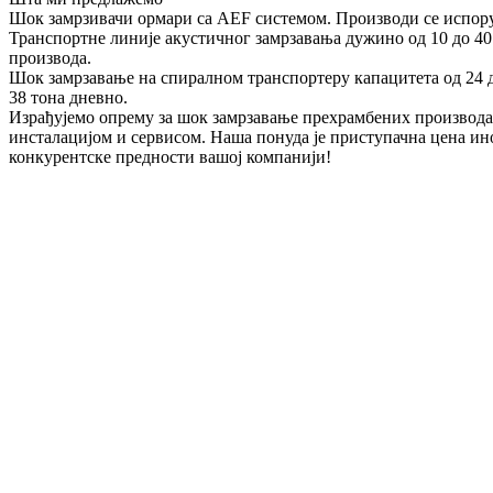
Шок замрзивачи ормари са AEF системом. Производи се испоручу
Транспортне линије акустичног замрзавања дужино од 10 до 40 
производа.
Шок замрзавање на спиралном транспортеру капацитета од 24 
38 тона дневно.
Израђујемо опрему за шок замрзавање прехрамбених производа 
инсталацијом и сервисом. Наша понуда је приступачна цена ин
конкурентске предности вашој компанији!