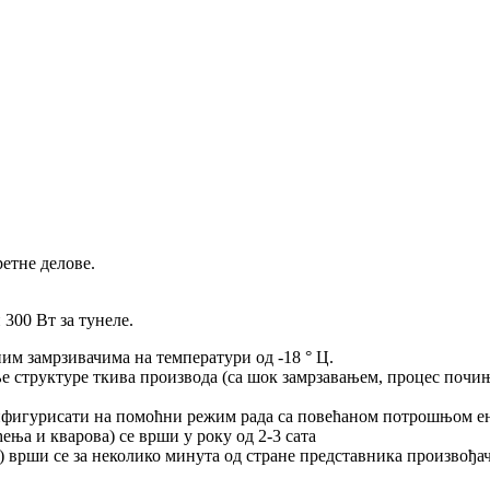
етне делове.
300 Вт за тунеле.
м замрзивачима на температури од -18 ° Ц.
 структуре ткива производа (са шок замрзавањем, процес почиње
онфигурисати на помоћни режим рада са повећаном потрошњом ен
ња и кварова) се врши у року од 2-3 сата
 врши се за неколико минута од стране представника произвођа