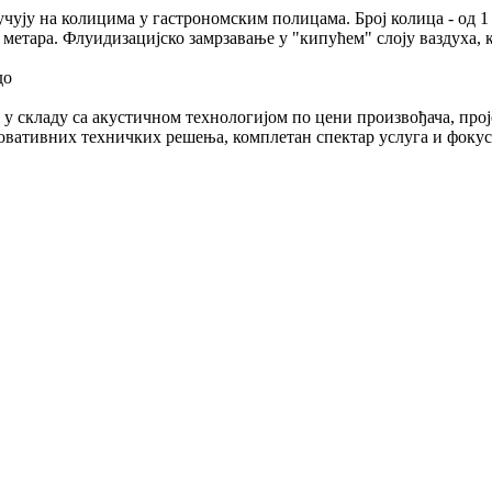
ју на колицима у гастрономским полицама. Број колица - од 1 д
метара. Флуидизацијско замрзавање у "кипућем" слоју ваздуха, 
до
у складу са акустичном технологијом по цени произвођача, прој
овативних техничких решења, комплетан спектар услуга и фокус 