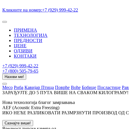
Кликните на номер:
+7 (929) 999-42-22
ПРИМЕНА
ТЕХНОЛОГИЈА
ПPЕДНОСТИ
ЦЕНЕ
ОДЗИВИ
КОНТАКИ
+7 (929) 999-42-22
+7 (800) 505-79-65
Назови ме!
Месо
Риба
Кавијар
Птица
Поврће
Воће
Бобице
Посластице
Рав
ЗАРАЂУЈТЕ
ДО 5 ПУТА ВИШЕ
НА
СВАКОМ КИЛОГРАМУ!
Нова технологија благог замрзавања
AEF (Acoustic Extra Freezing)
ИКО НЕЋЕ РАЗЛИКОВАТИ РАЗМРЗНУТИ ПРОИЗВОД ОД 
Сазнајте више!
Вредност типске камера од