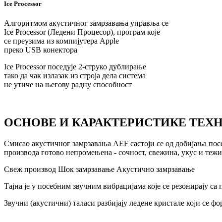
Ice Processor
Алгоритмом акустичног замрзавања управља се
Ice Processor (Ледени Процесор), програм које
се преузима из компијутера Apple
преко USB конектора
Ice Processor поседује 2-струко дублирање
тако да чак излазак из строја дела система
не утиче на његову радну способност
ОСНОВЕ И КАРАКТЕРИСТИКЕ ТЕХ
Смисао акустичног замрзавања AEF састоји се од добијања посе
производа готово непромењена - сочност, свежина, укус и тежи
Свеж производ
Шок замрзавање
Акустично замрзавање
Тајна је у посебним звучним вибрацијама које се резонирају с
Звучни (акустични) таласи разбијају ледене кристале који се фо