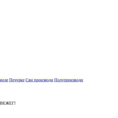
иоле
Печурке
Сви производи
Полупроизводи
СВЕЖЕГ!