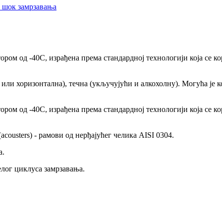
и шок замрзавања
ром од -40С, израђена према стандардној технологији која се к
или хоризонтална), течна (укључујући и алкохолну). Могућа је 
ром од -40С, израђена према стандардној технологији која се к
cousters) - рамови од нерђајућег челика AISI 0304.
а.
елог циклуса замрзавања.