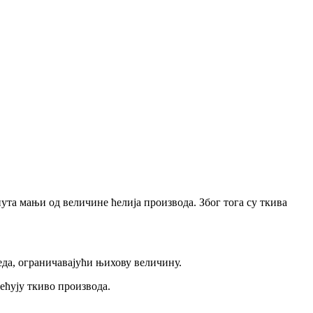
ута мањи од величине ћелија производа. Због тога су ткива
леда, ограничавајући њихову величину.
тећују ткиво производа.