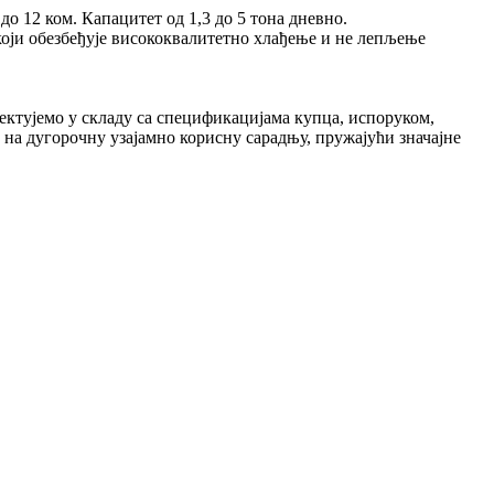
о 12 ком. Капацитет од 1,3 до 5 тона дневно.
који обезбеђује висококвалитетно хлађење и не лепљење
ектујемо у складу са спецификацијама купца, испоруком,
на дугорочну узајамно корисну сарадњу, пружајући значајне