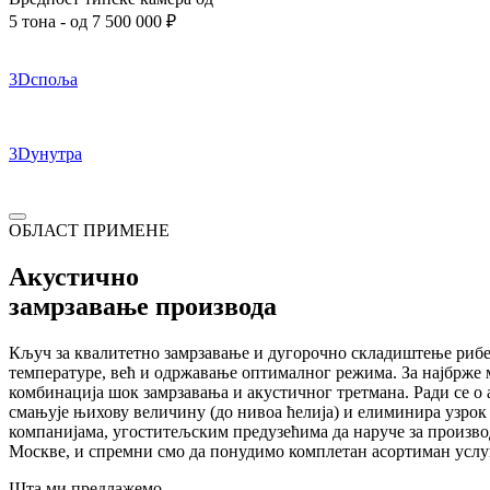
5 тона -
од 7 500 000
₽
3D
споља
3D
унутра
ОБЛАСТ ПРИМЕНЕ
Акустично
замрзавање производа
Кључ за квалитетно замрзавање и дугорочно складиштење рибе,
температуре, већ и одржавање оптималног режима. За најбрже 
комбинација шок замрзавања и акустичног третмана. Ради се о 
смањује њихову величину (до нивоа ћелија) и елиминира узро
компанијама, угоститељским предузећима да наруче за произво
Москве, и спремни смо да понудимо комплетан асортиман услуг
Шта ми предлажемо