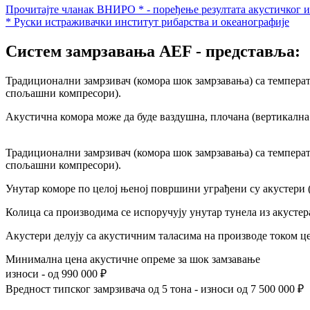
Прочитајте чланак ВНИРО * - поређење резултата акустичког 
* Руски истраживачки институт рибарства и океанографије
Систем замрзавања AEF - представља:
Традиционални замрзивач (комора шок замрзавања) са температо
спољашни компресори).
Акустична комора може да буде ваздушна, плочана (вертикална 
Традиционални замрзивач (комора шок замрзавања) са температо
спољашни компресори).
Унутар коморе по целој њеној површини уграђени су акустери (a
Колица са производима се испоручују унутар тунела из акустер
Акустери делују са акустичним таласима на производе током ц
Минимална цена акустичне опреме за шок замзавање
износи - од
990 000
₽
Вредност типског замрзивача од 5 тона - износи од
7 500 000
₽