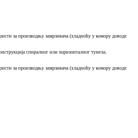
ористи за производњу замрзивача (хладноћу у комору доводе
конструкција спиралног или хоризонталног тунела.
ористи за производњу замрзивача (хладноћу у комору доводе