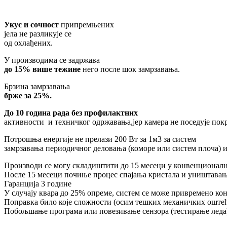
Укус и сочност
припремњених
јела не разликује се
од охлађених.
У производима се задржава
до 15% више тежине
него после шок замрзавања.
Брзина замрзавања
брже за 25%.
До 10 година рада без профилактних
активности и техничког одржавања,јер камера не поседује покр
Потрошња енергије не прелази 200 Вт за 1м3 за систем
замрзавања периодичног деловања (коморе или систем плоча) и 
Производи се могу складиштити до 15 месеци у конвенционални
После 15 месеци почиње процес спајања кристала и уништавање
Гаранција 3 године
У случају квара до 25% опреме, систем се може привремено к
Поправка било које сложности (осим тешких механичких оштеће
Побољшање програма или повезивање сензора (тестирање леда)