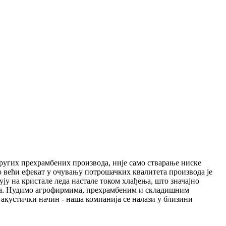
ругих прехрамбених производа, није само стварање ниске
о већи ефекат у очувању потрошачких квалитета производа је
ју на кристале леда настале током хлађења, што значајно
оћа. Нудимо агрофирмима, прехрамбеним и складишним
акустички начин - наша компанија се налази у близини