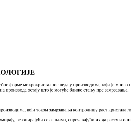
НОЛОГИЈЕ
бне форме микрокристалног леда у производима, који је много п
на производа остају што је могуће ближе стању пре замрзавања.
а производима, који током замрзавања контролишу раст кристала 
рмирају, резонирајући се са њима, спречавајући их да расту и ош