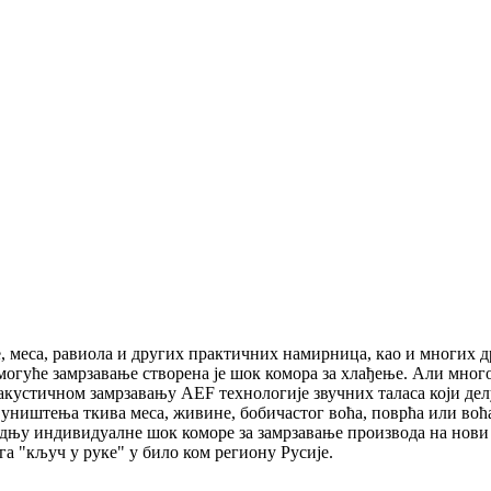
 меса, равиола и других практичних намирница, као и многих д
могуће замрзавање створена је шок комора за хлађење. Али мног
акустичном замрзавању AEF технологије звучних таласа који делу
к уништења ткива меса, живине, бобичастог воћа, поврћа или в
дњу индивидуалне шок коморе за замрзавање производа на нови 
а "кључ у руке" у било ком региону Русије.