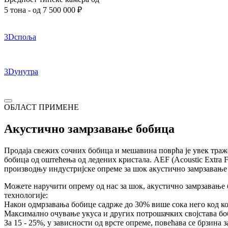
5 тона -
од 7 500 000
₽
3D
споља
3D
унутра
ОБЛАСТ ПРИМЕНЕ
Акустично замрзавање бобица
Продаја свежих сочних бобица и мешавина поврћа је увек траж
бобица од оштећења од ледених кристала. AEF (Acoustic Extra 
производњу индустријске опреме за шок акустично замрзавање 
Можете наручити опрему од нас за шок, акустично замрзавање 
технологије:
Након одмрзавања бобице садрже до 30% више сока него код к
Максимално очување укуса и других потрошачких својстава бо
За 15 - 25%, у зависности од врсте опреме, повећава се брзина 