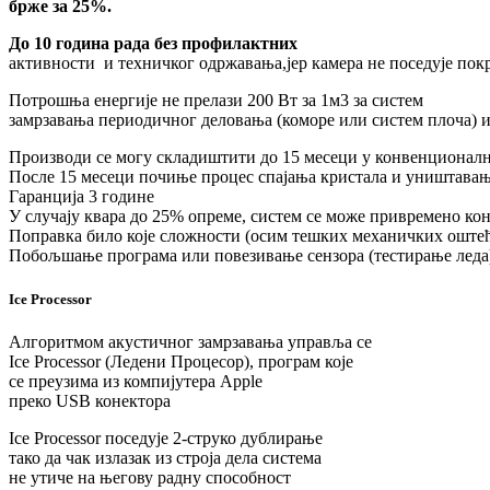
брже за 25%.
До 10 година рада без профилактних
активности и техничког одржавања,јер камера не поседује покр
Потрошња енергије не прелази 200 Вт за 1м3 за систем
замрзавања периодичног деловања (коморе или систем плоча) и 
Производи се могу складиштити до 15 месеци у конвенционални
После 15 месеци почиње процес спајања кристала и уништавање
Гаранција 3 године
У случају квара до 25% опреме, систем се може привремено к
Поправка било које сложности (осим тешких механичких оштеће
Побољшање програма или повезивање сензора (тестирање леда)
Ice Processor
Алгоритмом акустичног замрзавања управља се
Ice Processor (Ледени Процесор), програм које
се преузима из компијутера Apple
преко USB конектора
Ice Processor поседује 2-струко дублирање
тако да чак излазак из строја дела система
не утиче на његову радну способност