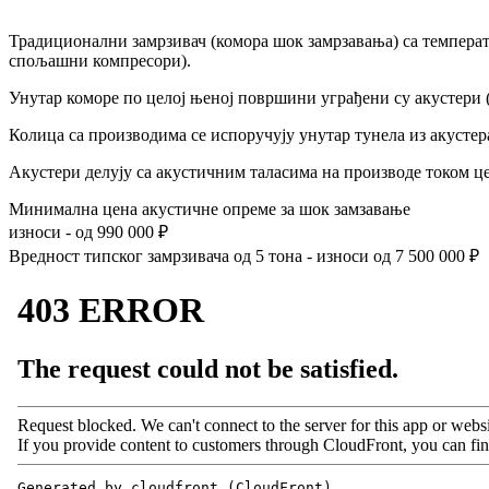
Традиционални замрзивач (комора шок замрзавања) са температо
спољашни компресори).
Унутар коморе по целој њеној површини уграђени су акустери (a
Колица са производима се испоручују унутар тунела из акустер
Акустери делују са акустичним таласима на производе током ц
Минимална цена акустичне опреме за шок замзавање
износи - од
990 000
₽
Вредност типског замрзивача од 5 тона - износи од
7 500 000
₽