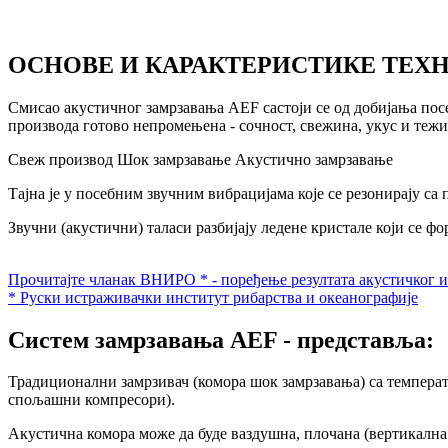
ОСНОВЕ И КАРАКТЕРИСТИКЕ ТЕХ
Смисао акустичног замрзавања AEF састоји се од добијања посе
производа готово непромењена - сочност, свежина, укус и тежи
Свеж производ
Шок замрзавање
Акустично замрзавање
Тајна је у посебним звучним вибрацијама које се резонирају с
Звучни (акустични) таласи разбијају ледене кристале који се фо
Прочитајте чланак ВНИРО * - поређење резултата акустичког 
* Руски истраживачки институт рибарства и океанографије
Систем замрзавања AEF - представља:
Традиционални замрзивач (комора шок замрзавања) са температо
спољашни компресори).
Акустична комора може да буде ваздушна, плочана (вертикална 