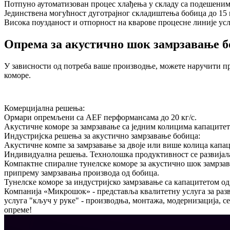
Потпуно аутоматизован процес хлађења у складу са подешеним
Јединствена могућност дуготрајног складиштења бобица до 15 
Висока поузданост и отпорност на кварове процесне линије ус
Опрема за акустично шок замрзавање б
У зависности од потреба ваше производње, можете наручити пр
коморе.
Комерцијална решења:
Ормари опремљени са AEF перформансама до 20 кг/с.
Акустичне коморе за замрзавање са једним колицима капацитета
Индустријска решења за акустично замрзавање бобица:
Акустичне компе за замрзавање за двоје или више колица капац
Индивидуална решења. Технолошка продуктивност се развијала
Компактне спиралне тунелске коморе за акустично шок замрзав
припрему замрзавања производа од бобица.
Тунелске коморе за индустријско замрзавање са капацитетом од 
Компанија «Микрошок» - представља квалитетну услуга за разв
услуга "кључ у руке" - производња, монтажа, модернизација, 
опреме!