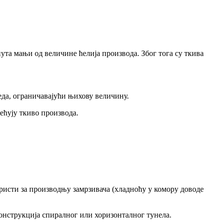
ута мањи од величине ћелија производа. Због тога су ткива
леда, ограничавајући њихову величину.
тећују ткиво производа.
ористи за производњу замрзивача (хладноћу у комору доводе
конструкција спиралног или хоризонталног тунела.