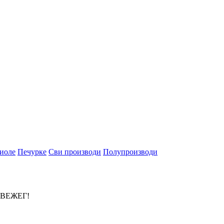
иоле
Печурке
Сви производи
Полупроизводи
СВЕЖЕГ!