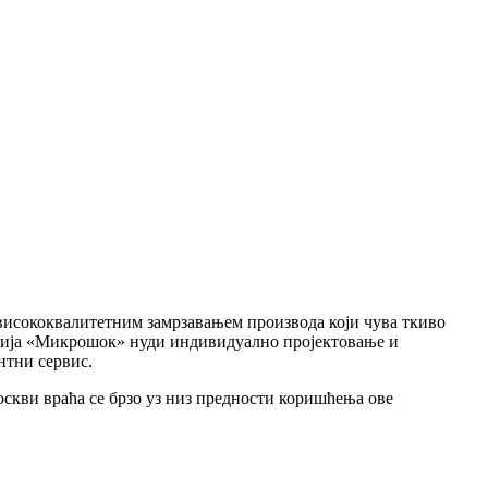
висококвалитетним замрзавањем производа који чува ткиво
панија «Микрошок» нуди индивидуално пројектовање и
нтни сервис.
оскви враћа се брзо уз низ предности коришћења ове