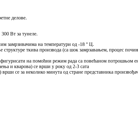
етне делове.
300 Вт за тунеле.
м замрзивачима на температури од -18 ° Ц.
 структуре ткива производа (са шок замрзавањем, процес почиње
онфигурисати на помоћни режим рада са повећаном потрошњом ен
ња и кварова) се врши у року од 2-3 сата
 врши се за неколико минута од стране представника произвођа