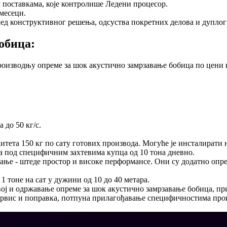
 поставкама, које контролише Ледени процесор.
месеци.
лед конструктивног решења, одсуства покретних делова и дуплог
обица:
оизводњу опреме за шок акустично замрзавање бобица по цени к
 до 50 кг/с.
итета 150 кг по сату готових производа. Могуће је инсталирати 
 под специфичним захтевима купца од 10 тона дневно.
ање - штеде простор и високе перформансе. Они су додатно опре
1 тоне на сат у дужини од 10 до 40 метара.
ој и одржавање опреме за шок акустично замрзавање бобица, пр
сервис и поправка, потпуна прилагођавање специфичностима про