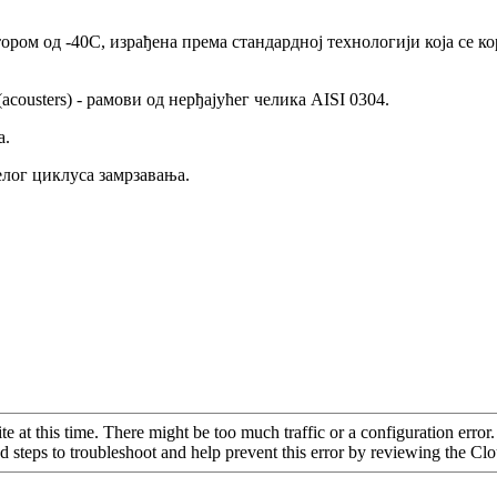
ром од -40С, израђена према стандардној технологији која се к
cousters) - рамови од нерђајућег челика AISI 0304.
а.
елог циклуса замрзавања.