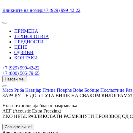
Кликните на номер:
+7 (929) 999-42-22
ПРИМЕНА
ТЕХНОЛОГИЈА
ПPЕДНОСТИ
ЦЕНЕ
ОДЗИВИ
КОНТАКИ
+7 (929) 999-42-22
+7 (800) 505-79-65
Назови ме!
Месо
Риба
Кавијар
Птица
Поврће
Воће
Бобице
Посластице
Рав
ЗАРАЂУЈТЕ
ДО 5 ПУТА ВИШЕ
НА
СВАКОМ КИЛОГРАМУ!
Нова технологија благог замрзавања
AEF (Acoustic Extra Freezing)
ИКО НЕЋЕ РАЗЛИКОВАТИ РАЗМРЗНУТИ ПРОИЗВОД ОД 
Сазнајте више!
Вредност типске камера од