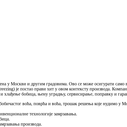
ена у Москви и другим градовима. Ово се може осигурати само 
Freezing) је постао прави хит у овом контексту производа. Ком
и хлађење бобица, њену уградњу, сервисирање, поправку и гара
бобичастог воћа, поврћа и воћа, трошак решења које нудимо у М
онвенционалне технологије замрзавања.
бица.
замрзавања производа.