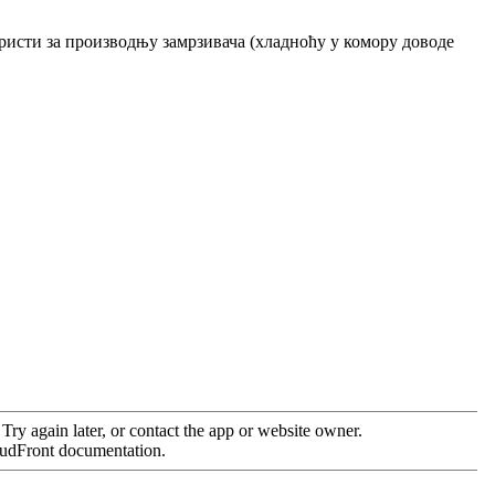
ористи за производњу замрзивача (хладноћу у комору доводе