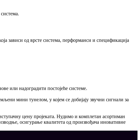
 система.
оја зависи од врсте система, перформанси и спецификација
нове или надоградити постојеће системе.
мљени мини тунелом, у којем се добијају звучни сигнали за
иступачну цену пројеката. Нудимо и комплетан асортиман
изводње, осигурање квалитета од произвођача иновативне